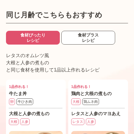
同じ月齢でこちらもおすすめ
食材ぴったり
食材プラス
レシピ
レシピ
レタスのオムレツ風
大根と人参の煮もの
と同じ食材を使用して1品以上作れるレシピ
1品作れる！
1品作れる！
牛たま丼
鶏肉と大根の煮もの
卵
牛ひき肉
大根
鶏ムネ肉
大根と人参の煮もの
レタスと人参のマヨあえ
大根
人参
レタス
人参