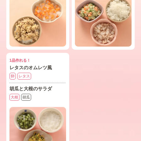
1品作れる！
レタスのオムレツ風
卵
レタス
胡瓜と大根のサラダ
大根
胡瓜