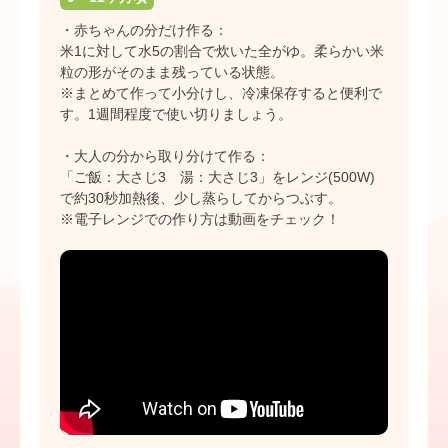
・赤ちゃんの分だけ作る：
米1に対して水5の割合で炊いた全がゆ。柔らかい米
粒の形がそのまま残っている状態。
※まとめて作って小分けし、冷凍保存すると便利で
す。1週間程度で使い切りましょう。
・大人の分から取り分けて作る：
「ご飯：大さじ3 湯：大さじ3」をレンジ(500W)
で約30秒加熱後、少し蒸らしてからつぶす。
※電子レンジでの作り方は動画をチェック！