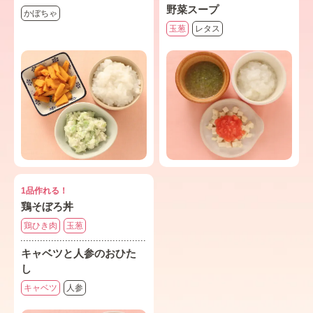
野菜スープ
かぼちゃ
玉葱
レタス
1品作れる！
鶏そぼろ丼
鶏ひき肉
玉葱
キャベツと人参のおひた
し
キャベツ
人参