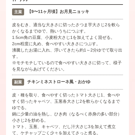
【9〜11ヶ月頃】お月見ニョッキ
主菜
皮をむき、適当な大きさに切ったさつま芋大さじ2を軟ら
かくなるまでゆで、熱いうちにつぶす。
1.5cm角の豆腐、小麦粉大さじ1を加えてよく混ぜる。
2cm程度に丸め、食べやすい大きさにつぶす。
沸騰したお湯に入れ、浮いてきたら約1～2分ゆでて取り出
す。
※モチモチしているので食べやすい大きさに切って、様子
を見ながらあげてください。
チキンミネストローネ風・おかゆ
副菜
皮・種を取り、食べやすく切ったトマト大さじ1、食べや
すく切ったキャベツ、玉葱各大さじ2を軟らかくなるまで
ゆでる。
鍋に少量の油を熱し、ひき肉（なるべく赤身の多い部分）
小さじ2を炒める。
トマト、玉葱、キャベツ、だし汁大さじ3を加えて煮立
て、ケチャップごく少々を加えてさっと煮る。