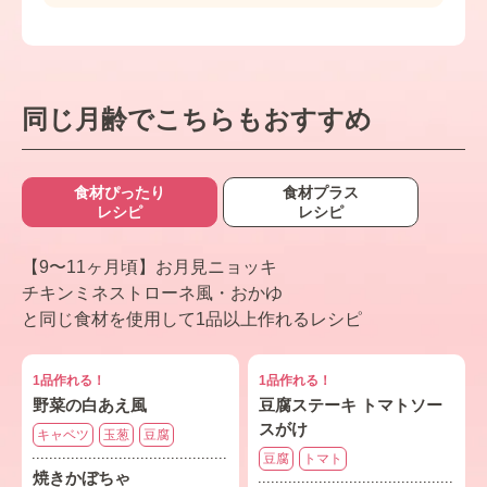
同じ月齢でこちらもおすすめ
食材ぴったり
食材プラス
レシピ
レシピ
【9〜11ヶ月頃】お月見ニョッキ
チキンミネストローネ風・おかゆ
と同じ食材を使用して1品以上作れるレシピ
1品作れる！
1品作れる！
野菜の白あえ風
豆腐ステーキ トマトソー
スがけ
キャベツ
玉葱
豆腐
豆腐
トマト
焼きかぼちゃ