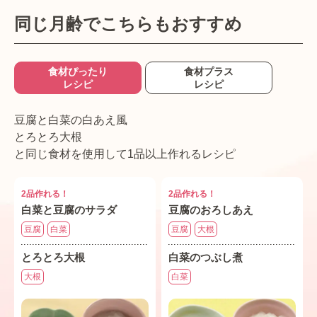
同じ月齢でこちらもおすすめ
食材ぴったり
食材プラス
レシピ
レシピ
豆腐と白菜の白あえ風
とろとろ大根
と同じ食材を使用して1品以上作れるレシピ
2品作れる！
2品作れる！
白菜と豆腐のサラダ
豆腐のおろしあえ
豆腐
白菜
豆腐
大根
とろとろ大根
白菜のつぶし煮
大根
白菜