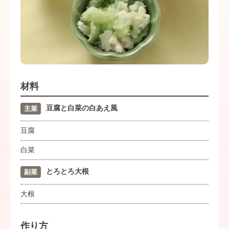
材料
豆腐と白菜の白あえ風
主菜
豆腐
白菜
とろとろ大根
副菜
大根
作り方