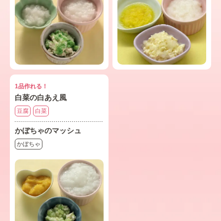
1品作れる！
白菜の白あえ風
豆腐
白菜
かぼちゃのマッシュ
かぼちゃ