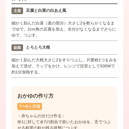
豆腐と白菜の白あえ風
主菜
細かく刻んだ白菜（葉の部分）大さじ2を軟らかくなるま
でゆで、2cm角の豆腐を加え、水分がなくなるまでさらに
ゆで、つぶす。
とろとろ大根
副菜
細かく刻んだ大根大さじ2をすりつぶし、片栗粉1つまみを
加えて混ぜ、ラップをかけ、レンジで目安として500Wで
約1分加熱する。
おかゆの作り方
7〜8ヶ月頃
・赤ちゃんの分だけ作る：
米1に対して水7の割合で炊いたおかゆを、舌でつぶ
せる程度の粒が残る状態につぶす。