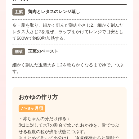
鶏肉とレタスのレンジ蒸し
主菜
皮・脂を取り、細かく刻んだ鶏肉小さじ2、細かく刻んだ
レタス大さじ2を混ぜ、ラップをかけてレンジで目安とし
て500Wで約50秒加熱する。
玉葱のペースト
副菜
細かく刻んだ玉葱大さじ2を軟らかくなるまでゆで、つぶ
す。
おかゆの作り方
7〜8ヶ月頃
・赤ちゃんの分だけ作る：
米1に対して水7の割合で炊いたおかゆを、舌でつぶ
せる程度の粒が残る状態につぶす。
※まとめて作って小分けし、冷凍保存すると便利で