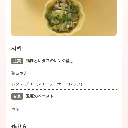
材料
鶏肉とレタスのレンジ蒸し
主菜
鶏ムネ肉
レタス(グリーンリーフ・サニーレタス)
玉葱のペースト
副菜
玉葱
作り方