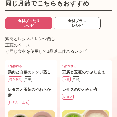
同じ月齢でこちらもおすすめ
食材ぴったり
食材プラス
レシピ
レシピ
鶏肉とレタスのレンジ蒸し
玉葱のペースト
と同じ食材を使用して1品以上作れるレシピ
1品作れる！
1品作れる！
鶏肉と白菜のレンジ蒸し
豆腐と玉葱のつぶしあえ
鶏ムネ肉
白菜
玉葱
豆腐
レタスと玉葱のやわらか
レタスのやわらか煮
煮
レタス
レタス
玉葱