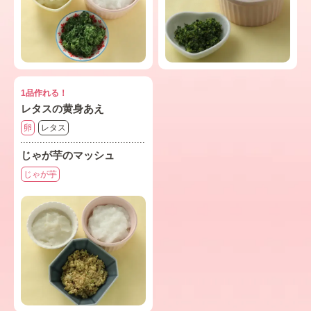
1品作れる！
レタスの黄身あえ
卵
レタス
じゃが芋のマッシュ
じゃが芋