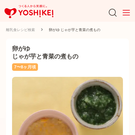
離乳食レシピ検索
卵がゆ じゃが芋と青菜の煮もの
卵がゆ
じゃが芋と青菜の煮もの
7〜8ヶ月頃