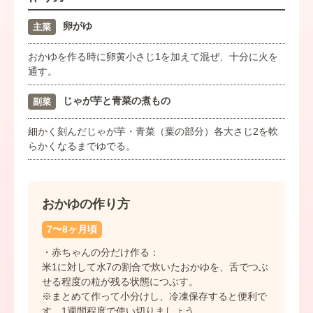
卵がゆ
主菜
おかゆを作る時に卵黄小さじ1を加えて混ぜ、十分に火を
通す。
じゃが芋と青菜の煮もの
副菜
細かく刻んだじゃが芋・青菜（葉の部分）各大さじ2を軟
らかくなるまでゆでる。
おかゆの作り方
7〜8ヶ月頃
・赤ちゃんの分だけ作る：
米1に対して水7の割合で炊いたおかゆを、舌でつぶ
せる程度の粒が残る状態につぶす。
※まとめて作って小分けし、冷凍保存すると便利で
す。1週間程度で使い切りましょう。