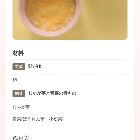
材料
卵がゆ
主菜
卵
じゃが芋と青菜の煮もの
副菜
じゃが芋
青菜(ほうれん草・小松菜)
作り方