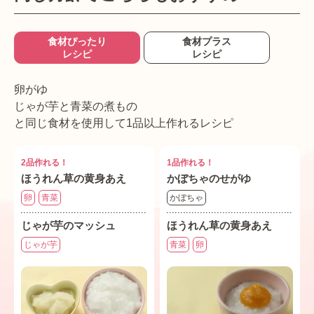
食材ぴったり
食材プラス
レシピ
レシピ
卵がゆ
じゃが芋と青菜の煮もの
と同じ食材を使用して1品以上作れるレシピ
2品作れる！
1品作れる！
ほうれん草の黄身あえ
かぼちゃのせがゆ
卵
青菜
かぼちゃ
じゃが芋のマッシュ
ほうれん草の黄身あえ
じゃが芋
青菜
卵