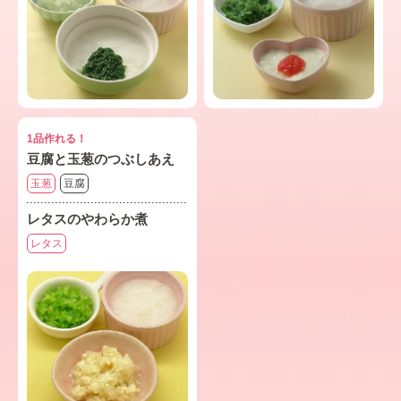
1品作れる！
豆腐と玉葱のつぶしあえ
玉葱
豆腐
レタスのやわらか煮
レタス