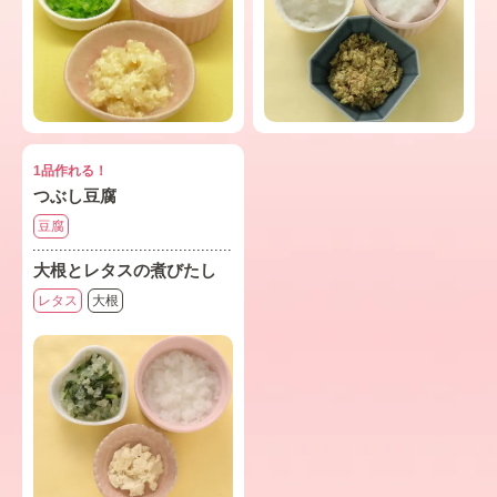
1品作れる！
つぶし豆腐
豆腐
大根とレタスの煮びたし
レタス
大根