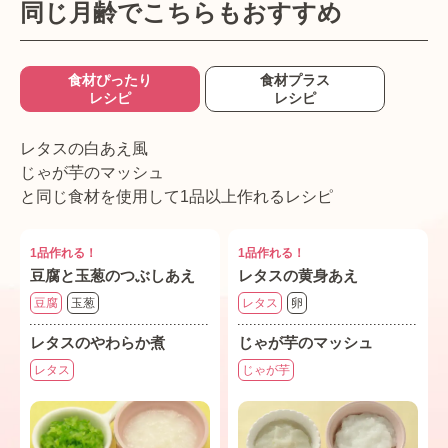
同じ月齢でこちらもおすすめ
食材ぴったり
食材プラス
レシピ
レシピ
レタスの白あえ風
じゃが芋のマッシュ
と同じ食材を使用して1品以上作れるレシピ
1品作れる！
1品作れる！
豆腐と玉葱のつぶしあえ
レタスの黄身あえ
豆腐
玉葱
レタス
卵
レタスのやわらか煮
じゃが芋のマッシュ
レタス
じゃが芋