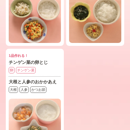
1品作れる！
チンゲン菜の卵とじ
卵
チンゲン菜
大根と人参のおかかあえ
大根
人参
かつお節