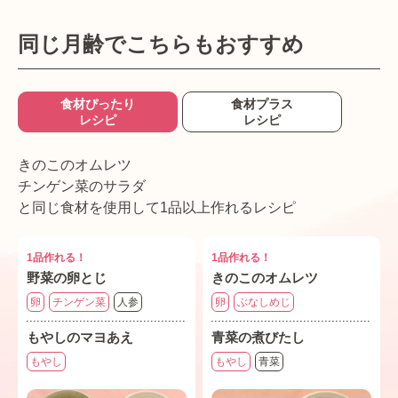
同じ月齢でこちらもおすすめ
食材ぴったり
食材プラス
レシピ
レシピ
きのこのオムレツ
チンゲン菜のサラダ
と同じ食材を使用して1品以上作れるレシピ
1品作れる！
1品作れる！
野菜の卵とじ
きのこのオムレツ
卵
チンゲン菜
人参
卵
ぶなしめじ
もやしのマヨあえ
青菜の煮びたし
もやし
もやし
青菜