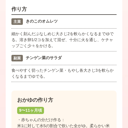
作り方
きのこのオムレツ
主菜
細かく刻んだぶなしめじ大さじ2を軟らかくなるまでゆで
る。溶き卵1/2コを加えて混ぜ、十分に火を通し、ケチャ
ップごく少々をかける。
チンゲン菜のサラダ
副菜
食べやすく切ったチンゲン菜・もやし各大さじ3を軟らか
くなるまでゆでる。
おかゆの作り方
9〜11ヶ月頃
・赤ちゃんの分だけ作る：
米1に対して水5の割合で炊いた全がゆ。柔らかい米