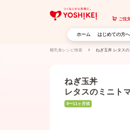
ご注文
ホーム
はじめての方へ
離乳食レシピ検索
ねぎ玉丼 レタス
ねぎ玉丼
レタスのミニト
9〜11ヶ月頃