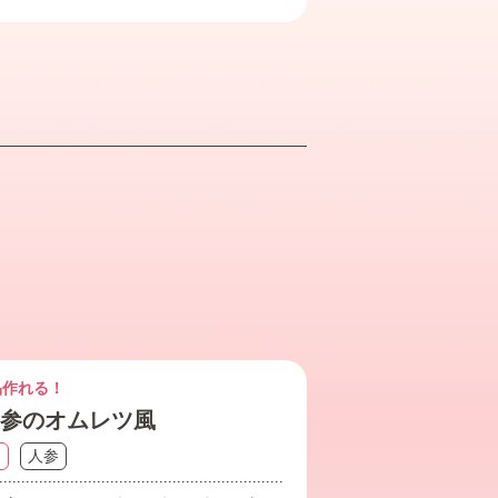
品作れる！
参のオムレツ風
卵
人参