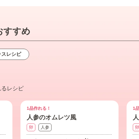
おすすめ
ラス
レシピ
れるレシピ
1品作れる！
1
人参のオムレツ風
人
卵
人参