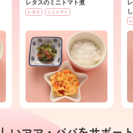
レタスのミニトマト煮
レ
し
レタス
ミニトマト
しいママ・パパを
サポー