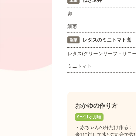
ねぎ玉丼
主菜
卵
細葱
レタスのミニトマト煮
副菜
レタス(グリーンリーフ・サニー
ミニトマト
おかゆの作り方
9〜11ヶ月頃
・赤ちゃんの分だけ作る：
米1に対して水5の割合で