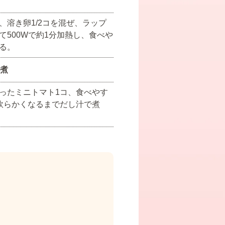
、溶き卵1/2コを混ぜ、ラップ
て500Wで約1分加熱し、食べや
る。
煮
ったミニトマト1コ、食べやす
軟らかくなるまでだし汁で煮