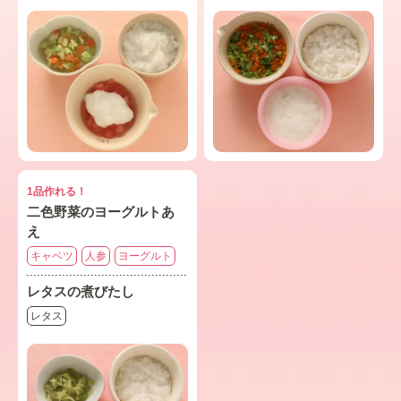
1品作れる！
二色野菜のヨーグルトあ
え
キャベツ
人参
ヨーグルト
レタスの煮びたし
レタス