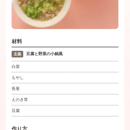
材料
豆腐と野菜の小鍋風
主菜
白菜
もやし
長葱
えのき茸
豆腐
作り方