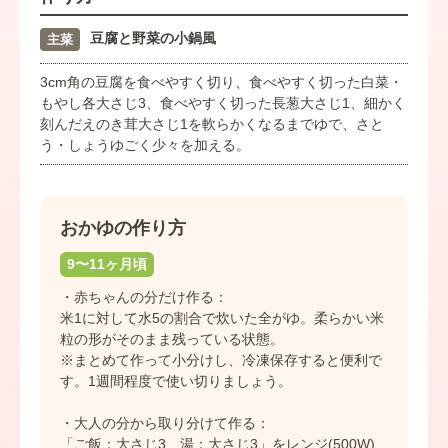
豆腐と野菜の小鍋風
主菜
3cm角の豆腐を食べやすく切り、食べやすく切った白菜・
もやし各大さじ3、食べやすく切った長葱大さじ1、細かく
刻んだえのき茸大さじ1を軟らかくなるまでゆで、さと
う・しょうゆごく少々を加える。
おかゆの作り方
9〜11ヶ月頃
・赤ちゃんの分だけ作る：
米1に対して水5の割合で炊いた全がゆ。柔らかい米
粒の形がそのまま残っている状態。
※まとめて作って小分けし、冷凍保存すると便利で
す。1週間程度で使い切りましょう。
・大人の分から取り分けて作る：
「ご飯：大さじ3 湯：大さじ3」をレンジ(500W)