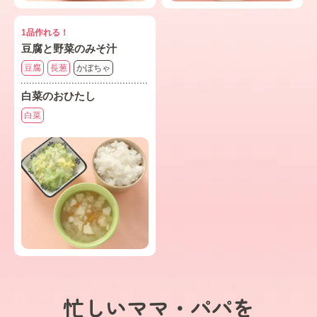
1品作れる！
豆腐と野菜のみそ汁
豆腐
長葱
かぼちゃ
白菜のおひたし
白菜
忙しいママ・パパを