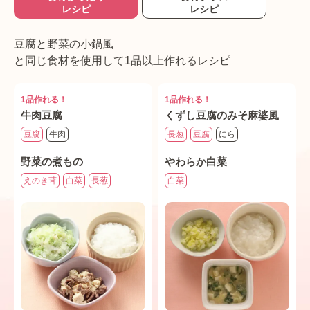
レシピ
レシピ
豆腐と野菜の小鍋風
と同じ食材を使用して1品以上作れるレシピ
1品作れる！
1品作れる！
牛肉豆腐
くずし豆腐のみそ麻婆風
豆腐
牛肉
長葱
豆腐
にら
野菜の煮もの
やわらか白菜
えのき茸
白菜
長葱
白菜