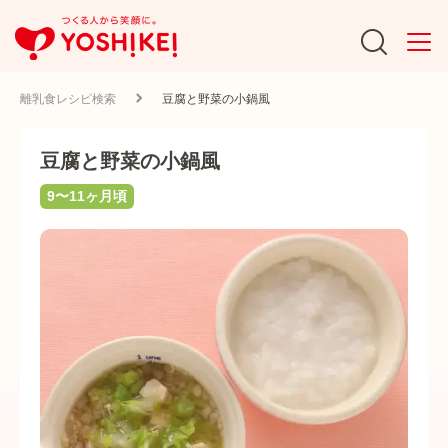
離乳食レシピ検索
豆腐と野菜の小鍋風
豆腐と野菜の小鍋風
9〜11ヶ月頃