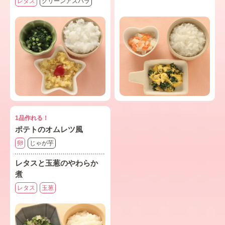
レタス
グリーンアスパラ
1品作れる！
ポテトのオムレツ風
卵
じゃが芋
レタスと玉葱のやわらか
煮
レタス
玉葱