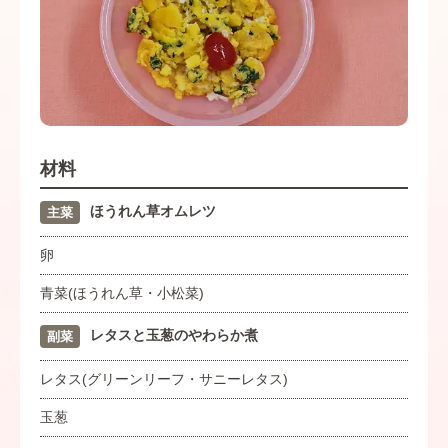
材料
ほうれん草オムレツ
主菜
卵
青菜(ほうれん草・小松菜)
レタスと玉葱のやわらか煮
副菜
レタス(グリーンリーフ・サニーレタス)
玉葱