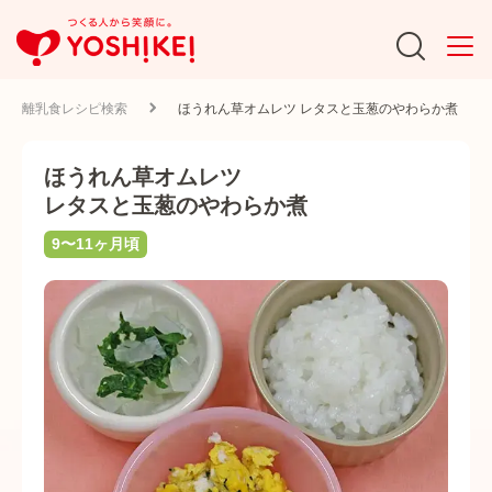
離乳食レシピ検索
ほうれん草オムレツ レタスと玉葱のやわらか煮
ほうれん草オムレツ
レタスと玉葱のやわらか煮
9〜11ヶ月頃