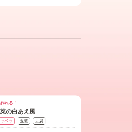
品作れる！
菜の白あえ風
キャベツ
玉葱
豆腐