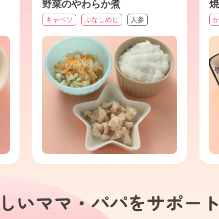
野菜のやわらか煮
焼
キャベツ
ぶなしめじ
人参
しいママ・パパを
サポー