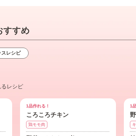
おすすめ
ラス
レシピ
れるレシピ
1品作れる！
1
ころころチキン
野
鶏モモ肉