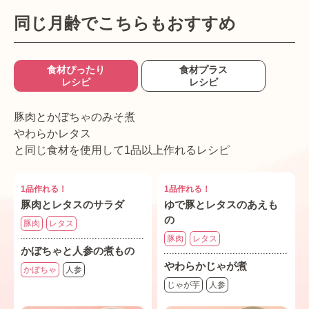
同じ月齢でこちらもおすすめ
食材ぴったり
食材プラス
レシピ
レシピ
豚肉とかぼちゃのみそ煮
やわらかレタス
と同じ食材を使用して1品以上作れるレシピ
1品作れる！
1品作れる！
豚肉とレタスのサラダ
ゆで豚とレタスのあえも
の
豚肉
レタス
豚肉
レタス
かぼちゃと人参の煮もの
やわらかじゃが煮
かぼちゃ
人参
じゃが芋
人参