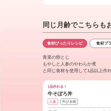
同じ月齢でこちらも
食材ぴったり
レシピ
食材プ
青菜の卵とじ
もやしと人参のやわらか煮
と同じ食材を使用して1品以上作
1品作れる！
牛そぼろ丼
人参
牛ひき肉