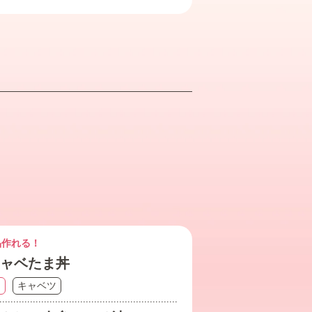
品作れる！
ャベたま丼
卵
キャベツ