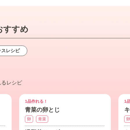
おすすめ
ラス
レシピ
れるレシピ
1品作れる！
1
青菜の卵とじ
キ
卵
青菜