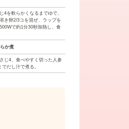
じ4を軟らかくなるまでゆで、
溶き卵2/3コを混ぜ、ラップを
00Wで約1分30秒加熱し、食
らか煮
さじ4、食べやすく切った人参
までだし汁で煮る。