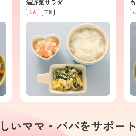
え
温野菜サラダ
も
人参
玉葱
しいママ・パパを
サポー