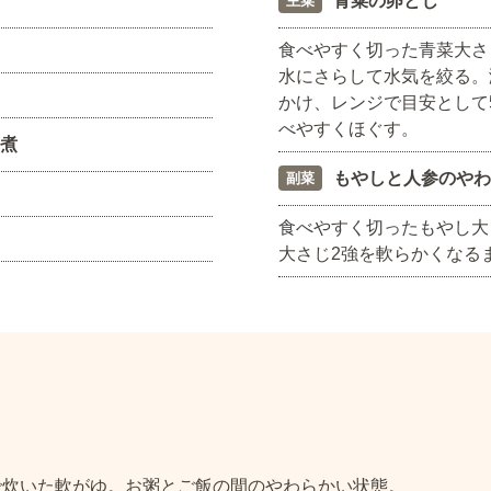
青菜の卵とじ
主菜
食べやすく切った青菜大さ
水にさらして水気を絞る。
かけ、レンジで目安として5
べやすくほぐす。
煮
もやしと人参のやわ
副菜
食べやすく切ったもやし大
大さじ2強を軟らかくなる
で炊いた軟がゆ。お粥とご飯の間のやわらかい状態。