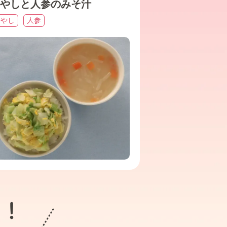
やしと人参のみそ汁
もやし
人参
ト！