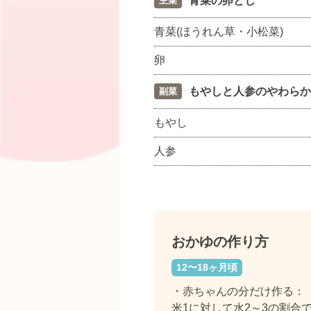
青菜の卵とじ
主菜
青菜(ほうれん草・小松菜)
卵
もやしと人参のやわらか
副菜
もやし
人参
おかゆの作り方
12〜18ヶ月頃
・赤ちゃんの分だけ作る：
米1に対して水2～3の割合