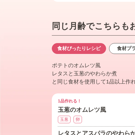
同じ月齢でこちらも
食材ぴったり
レシピ
食材プ
ポテトのオムレツ風
レタスと玉葱のやわらか煮
と同じ食材を使用して1品以上作
1品作れる！
玉葱のオムレツ風
玉葱
卵
レタスとアスパラのやわら