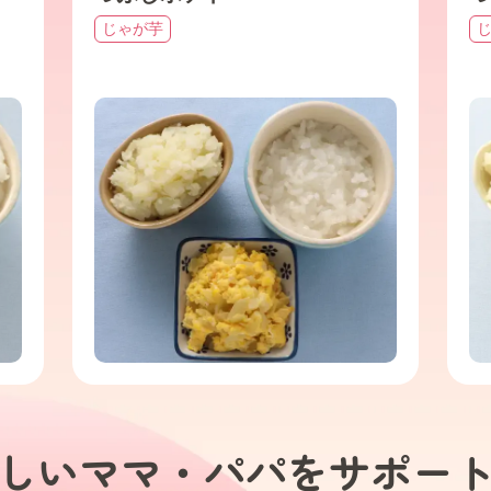
じゃが芋
しいママ・パパを
サポー