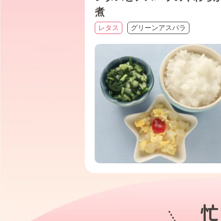
煮
レタス
グリーンアスパラ
忙