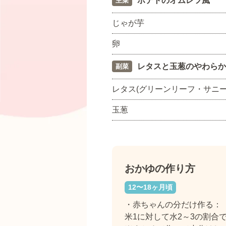
ポテトのオムレツ風
主菜
じゃが芋
卵
レタスと玉葱のやわらか
副菜
レタス(グリーンリーフ・サニー
玉葱
おかゆの作り方
12〜18ヶ月頃
・赤ちゃんの分だけ作る：
米1に対して水2～3の割合