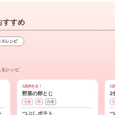
おすすめ
ラス
レシピ
れるレシピ
1品作れる！
1
野菜の卵とじ
2
玉葱
卵
白菜
か
つぶしポテト
つ