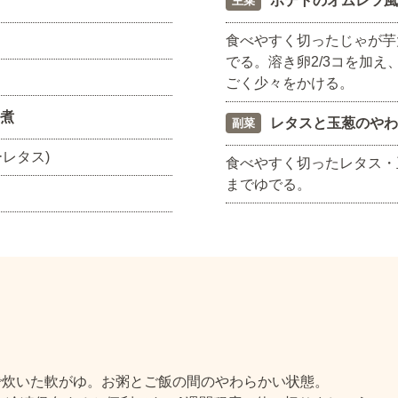
ポテトのオムレツ風
主菜
食べやすく切ったじゃが芋
でる。溶き卵2/3コを加
ごく少々をかける。
煮
レタスと玉葱のやわ
副菜
レタス)
食べやすく切ったレタス・
までゆでる。
で炊いた軟がゆ。お粥とご飯の間のやわらかい状態。