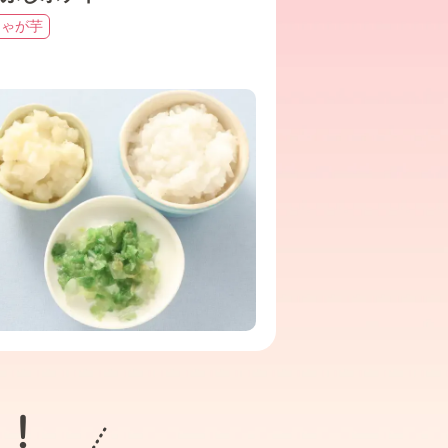
じゃが芋
ト！