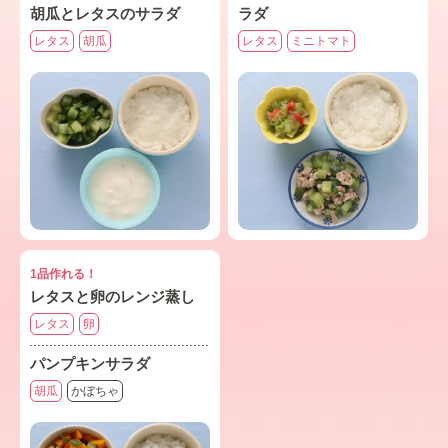
胡瓜とレタスのサラダ
ラダ
レタス
胡瓜
レタス
ミニトマト
1品作れる！
レタスと卵のレンジ蒸し
レタス
卵
パンプキンサラダ
胡瓜
かぼちゃ