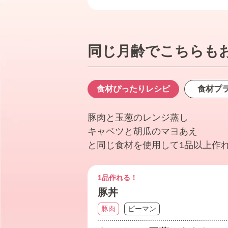
同じ月齢でこちらも
食材ぴったり
レシピ
食材プ
豚肉と玉葱のレンジ蒸し
キャベツと胡瓜のマヨあえ
と同じ食材を使用して1品以上作
1品作れる！
豚丼
豚肉
ピーマン