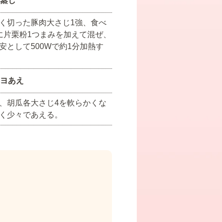
蒸し
く切った豚肉大さじ1強、食べ
に片栗粉1つまみを加えて混ぜ、
安として500Wで約1分加熱す
ヨあえ
、胡瓜各大さじ4を軟らかくな
く少々であえる。