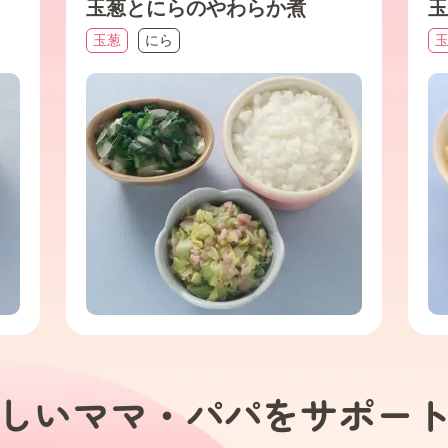
玉葱とにらのやわらか煮
玉
玉葱
にら
しいママ・パパを
サポー