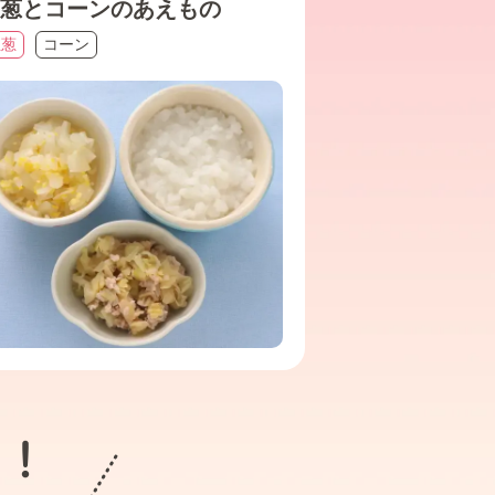
葱とコーンのあえもの
玉葱
コーン
ト！