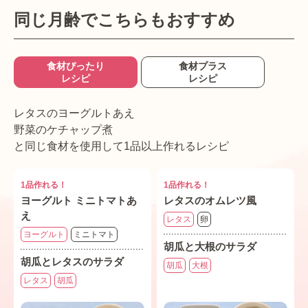
同じ月齢でこちらもおすすめ
食材ぴったり
食材プラス
レシピ
レシピ
レタスのヨーグルトあえ
野菜のケチャップ煮
と同じ食材を使用して1品以上作れるレシピ
1品作れる！
1品作れる！
ヨーグルト ミニトマトあ
レタスのオムレツ風
え
レタス
卵
ヨーグルト
ミニトマト
胡瓜と大根のサラダ
胡瓜とレタスのサラダ
胡瓜
大根
レタス
胡瓜