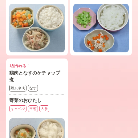
1品作れる！
鶏肉となすのケチャップ
煮
鶏ムネ肉
なす
野菜のおひたし
キャベツ
玉葱
人参