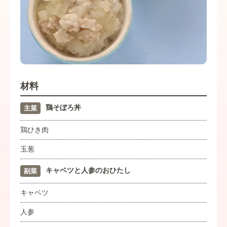
材料
鶏そぼろ丼
主菜
鶏ひき肉
玉葱
キャベツと人参のおひたし
副菜
キャベツ
人参