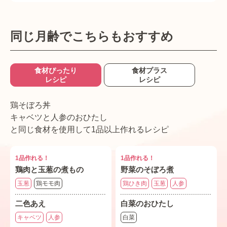
同じ月齢でこちらもおすすめ
食材ぴったり
食材プラス
レシピ
レシピ
鶏そぼろ丼
キャベツと人参のおひたし
と同じ食材を使用して1品以上作れるレシピ
1品作れる！
1品作れる！
鶏肉と玉葱の煮もの
野菜のそぼろ煮
玉葱
鶏モモ肉
鶏ひき肉
玉葱
人参
二色あえ
白菜のおひたし
キャベツ
人参
白菜