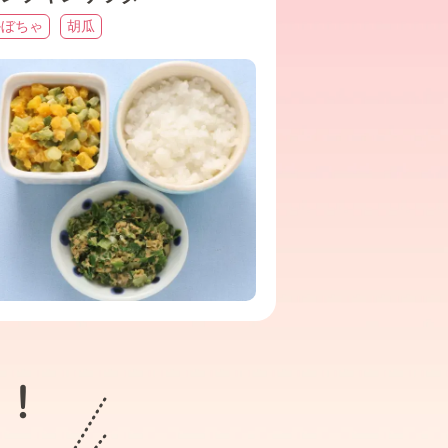
かぼちゃ
胡瓜
ト！