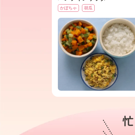
かぼちゃ
胡瓜
忙