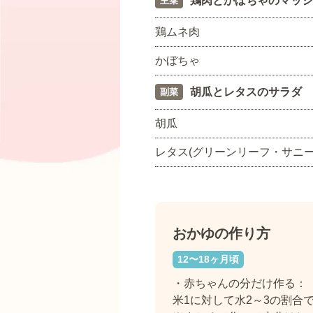
鶏肉とかぼちゃのマッシ
主菜
鶏ムネ肉
かぼちゃ
胡瓜とレタスのサラダ
副菜
胡瓜
レタス(グリーンリーフ・サニー
おかゆの作り方
12〜18ヶ月頃
・赤ちゃんの分だけ作る：
米1に対して水2～3の割合