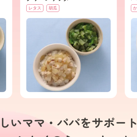
レタス
胡瓜
しいママ・パパを
サポー