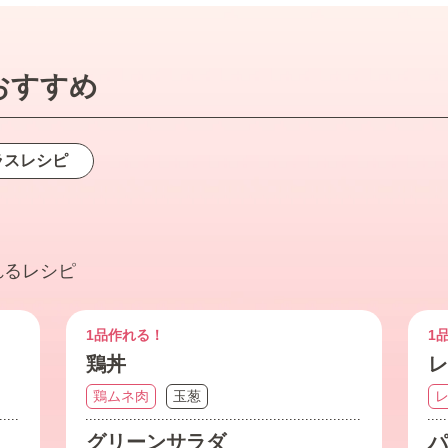
おすすめ
ラス
レシピ
れるレシピ
1品作れる！
1
鶏丼
レ
鶏ムネ肉
玉葱
グリーンサラダ
パ