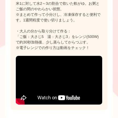
米1に対して水2～3の割合で炊いた軟がゆ。お粥と
ご飯の間のやわらかい状態。
※まとめて作って小分けし、冷凍保存すると便利で
す。1週間程度で使い切りましょう。
・大人の分から取り分けて作る：
「ご飯：大さじ5 湯：大さじ3」をレンジ(500W)
で約30秒加熱後、少し蒸らしてからつぶす。
※電子レンジでの作り方は動画をチェック！