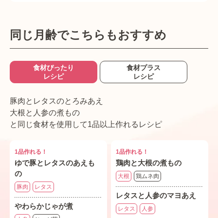
同じ月齢でこちらもおすすめ
食材ぴったり
食材プラス
レシピ
レシピ
豚肉とレタスのとろみあえ
大根と人参の煮もの
と同じ食材を使用して1品以上作れるレシピ
1品作れる！
1品作れる！
ゆで豚とレタスのあえも
鶏肉と大根の煮もの
の
大根
鶏ムネ肉
豚肉
レタス
レタスと人参のマヨあえ
やわらかじゃが煮
レタス
人参