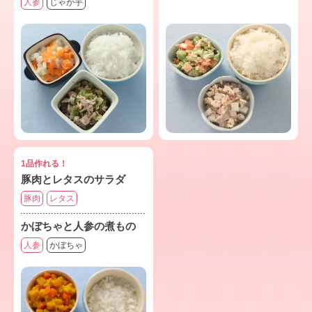
人参
じゃが芋
1品作れる！
豚肉とレタスのサラダ
豚肉
レタス
かぼちゃと人参の煮もの
人参
かぼちゃ