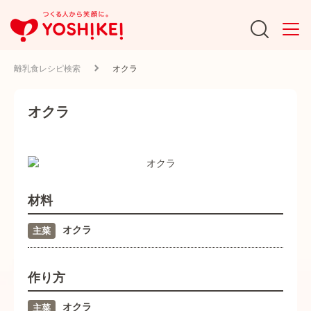
離乳食レシピ検索
オクラ
オクラ
材料
オクラ
主菜
作り方
オクラ
主菜