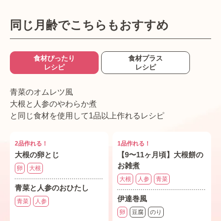
同じ月齢でこちらもおすすめ
食材ぴったり
食材プラス
レシピ
レシピ
青菜のオムレツ風
大根と人参のやわらか煮
と同じ食材を使用して1品以上作れるレシピ
2品作れる！
1品作れる！
大根の卵とじ
【9〜11ヶ月頃】大根餅の
お雑煮
卵
大根
大根
人参
青菜
青菜と人参のおひたし
伊達巻風
青菜
人参
卵
豆腐
のり