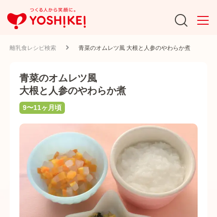
離乳食レシピ検索
青菜のオムレツ風 大根と人参のやわらか煮
青菜のオムレツ風
大根と人参のやわらか煮
9〜11ヶ月頃