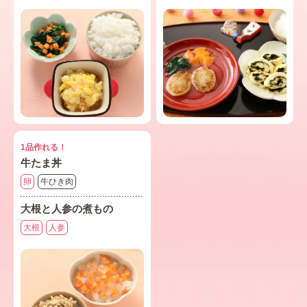
1品作れる！
牛たま丼
卵
牛ひき肉
大根と人参の煮もの
大根
人参