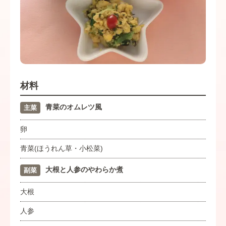
材料
青菜のオムレツ風
主菜
卵
青菜(ほうれん草・小松菜)
大根と人参のやわらか煮
副菜
大根
人参