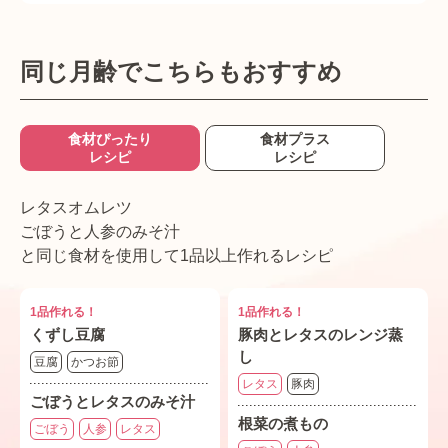
同じ月齢でこちらもおすすめ
食材ぴったり
食材プラス
レシピ
レシピ
レタスオムレツ
ごぼうと人参のみそ汁
と同じ食材を使用して1品以上作れるレシピ
1品作れる！
1品作れる！
くずし豆腐
豚肉とレタスのレンジ蒸
し
豆腐
かつお節
レタス
豚肉
ごぼうとレタスのみそ汁
根菜の煮もの
ごぼう
人参
レタス