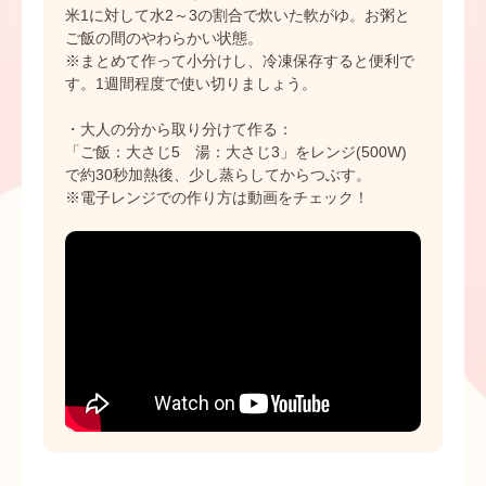
米1に対して水2～3の割合で炊いた軟がゆ。お粥と
ご飯の間のやわらかい状態。
※まとめて作って小分けし、冷凍保存すると便利で
す。1週間程度で使い切りましょう。
・大人の分から取り分けて作る：
「ご飯：大さじ5 湯：大さじ3」をレンジ(500W)
で約30秒加熱後、少し蒸らしてからつぶす。
※電子レンジでの作り方は動画をチェック！