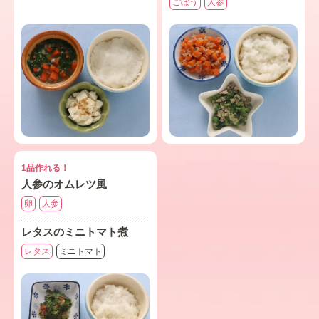
ごぼう
人参
1品作れる！
人参のオムレツ風
卵
人参
レタスのミニトマト煮
レタス
ミニトマト