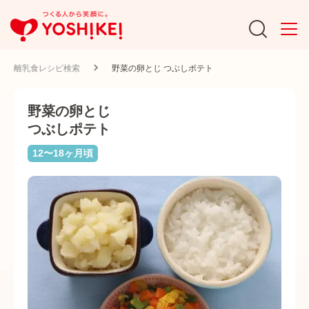
離乳食レシピ検索
野菜の卵とじ つぶしポテト
野菜の卵とじ
つぶしポテト
12〜18ヶ月頃