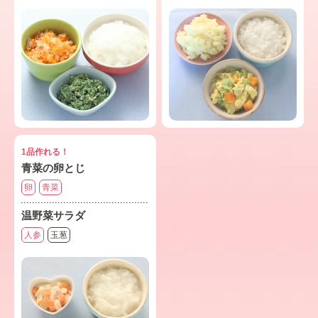
1品作れる！
青菜の卵とじ
卵
青菜
温野菜サラダ
人参
玉葱