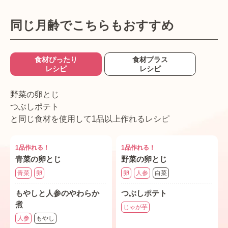
同じ月齢でこちらもおすすめ
食材ぴったり
食材プラス
レシピ
レシピ
野菜の卵とじ
つぶしポテト
と同じ食材を使用して1品以上作れるレシピ
1品作れる！
1品作れる！
青菜の卵とじ
野菜の卵とじ
青菜
卵
卵
人参
白菜
もやしと人参のやわらか
つぶしポテト
煮
じゃが芋
人参
もやし