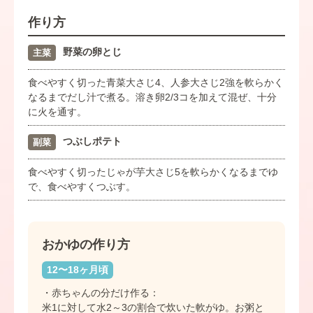
作り方
野菜の卵とじ
主菜
食べやすく切った青菜大さじ4、人参大さじ2強を軟らかく
なるまでだし汁で煮る。溶き卵2/3コを加えて混ぜ、十分
に火を通す。
つぶしポテト
副菜
食べやすく切ったじゃが芋大さじ5を軟らかくなるまでゆ
で、食べやすくつぶす。
おかゆの作り方
12〜18ヶ月頃
・赤ちゃんの分だけ作る：
米1に対して水2～3の割合で炊いた軟がゆ。お粥と