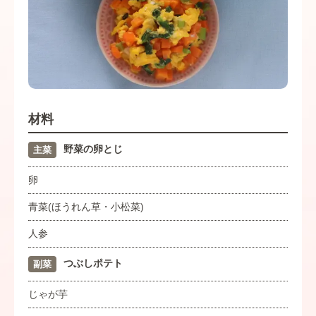
材料
野菜の卵とじ
主菜
卵
青菜(ほうれん草・小松菜)
人参
つぶしポテト
副菜
じゃが芋