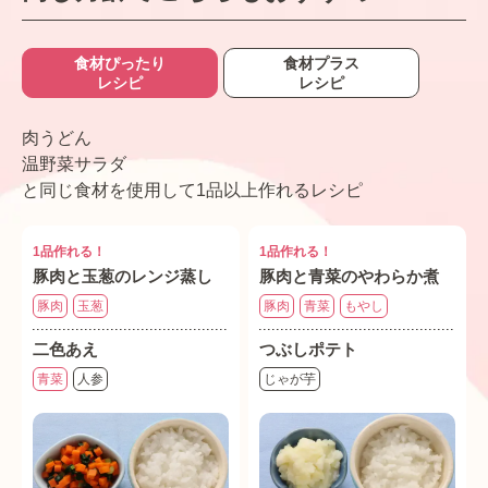
食材ぴったり
食材プラス
レシピ
レシピ
肉うどん
温野菜サラダ
と同じ食材を使用して1品以上作れるレシピ
1品作れる！
1品作れる！
豚肉と玉葱のレンジ蒸し
豚肉と青菜のやわらか煮
豚肉
玉葱
豚肉
青菜
もやし
二色あえ
つぶしポテト
青菜
人参
じゃが芋