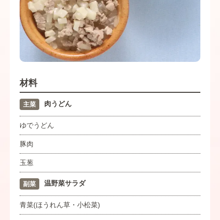
材料
肉うどん
主菜
ゆでうどん
豚肉
玉葱
温野菜サラダ
副菜
青菜(ほうれん草・小松菜)