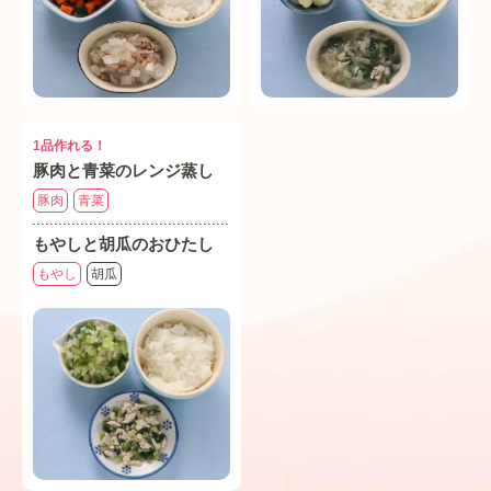
1品作れる！
豚肉と青菜のレンジ蒸し
豚肉
青菜
もやしと胡瓜のおひたし
もやし
胡瓜