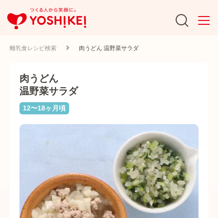
離乳食レシピ検索
肉うどん 温野菜サラダ
肉うどん
温野菜サラダ
12〜18ヶ月頃