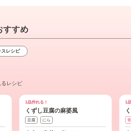
おすすめ
ラス
レシピ
れるレシピ
1品作れる！
1
くずし豆腐の麻婆風
く
豆腐
にら