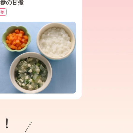
参の甘煮
人参
ト！