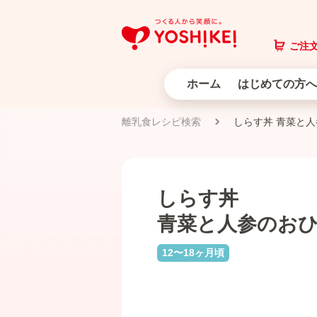
ご注文
ホーム
はじめての方へ
離乳食レシピ検索
しらす丼 青菜と
しらす丼
青菜と人参のお
12〜18ヶ月頃