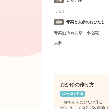
しらす丼
主菜
しらす
青菜と人参のおひたし
副菜
青菜(ほうれん草・小松菜)
人参
おかゆの作り方
12〜18ヶ月頃
・赤ちゃんの分だけ作る：
米1に対して水2～3の割合