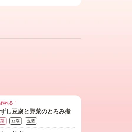
品作れる！
ずし豆腐と野菜のとろみ煮
青菜
豆腐
玉葱