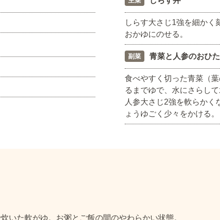
しらす丼
主菜
しらす大さじ1強を細かく
おかゆにのせる。
青菜と人参のおひた
副菜
食べやすく切った青菜（葉
るまでゆで、水にさらして
人参大さじ2強を軟らかく
ょうゆごく少々をかける。
で炊いた軟がゆ。お粥とご飯の間のやわらかい状態。