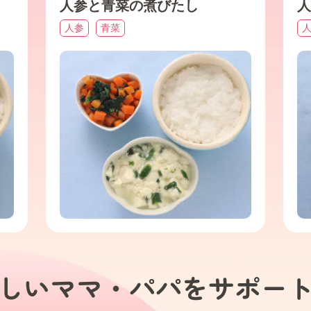
人参と青菜の煮びたし
人
人参
青菜
しいママ・パパを
サポー