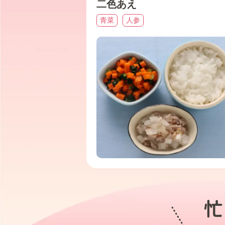
二色あえ
青菜
人参
忙