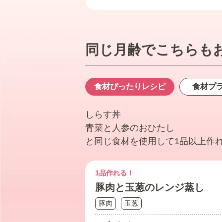
同じ月齢でこちらも
食材ぴったり
レシピ
食材プ
しらす丼
青菜と人参のおひたし
と同じ食材を使用して1品以上作
1品作れる！
豚肉と玉葱のレンジ蒸し
豚肉
玉葱