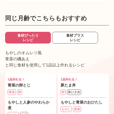
同じ月齢でこちらもおすすめ
食材ぴったり
食材プラス
レシピ
レシピ
もやしのオムレツ風
青菜の磯あえ
と同じ食材を使用して1品以上作れるレシピ
1品作れる！
1品作れる！
青菜の卵とじ
豚たま丼
青菜
卵
卵
豚ひき肉
もやしと人参のやわらか
もやしと青菜のおひたし
煮
もやし
青菜