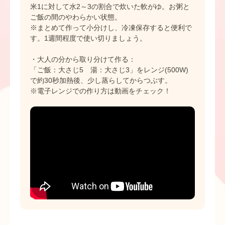
米1に対して水2～3の割合で炊いた軟がゆ。お粥と
ご飯の間のやわらかい状態。
※まとめて作って小分けし、冷凍保存すると便利で
す。1週間程度で使い切りましょう。
・大人の分から取り分けて作る：
「ご飯：大さじ5 湯：大さじ3」をレンジ(500W)
で約30秒加熱後、少し蒸らしてからつぶす。
※電子レンジでの作り方は動画をチェック！