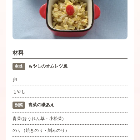
材料
もやしのオムレツ風
主菜
卵
もやし
青菜の磯あえ
副菜
青菜(ほうれん草・小松菜)
のり（焼きのり・刻みのり）