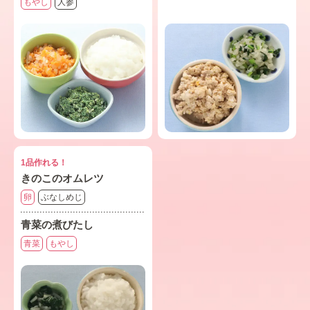
もやし
人参
1品作れる！
きのこのオムレツ
卵
ぶなしめじ
青菜の煮びたし
青菜
もやし